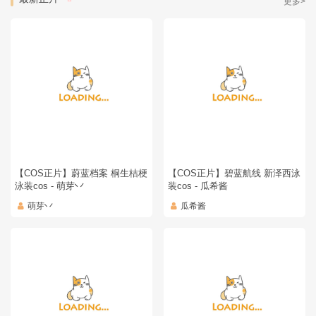
更多>
【COS正片】蔚蓝档案 桐生桔梗
【COS正片】碧蓝航线 新泽西泳
泳装cos - 萌芽丷
装cos - 瓜希酱
萌芽丷
瓜希酱