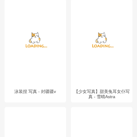
泳装捏 写真 - 封疆疆v
【少女写真】甜美兔耳女仆写
真 - 雪晴Astra