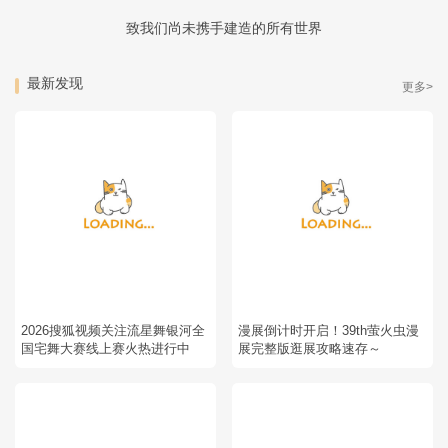
致我们尚未携手建造的所有世界
最新发现
更多>
2026搜狐视频关注流星舞银河全
漫展倒计时开启！39th萤火虫漫
国宅舞大赛线上赛火热进行中
展完整版逛展攻略速存～