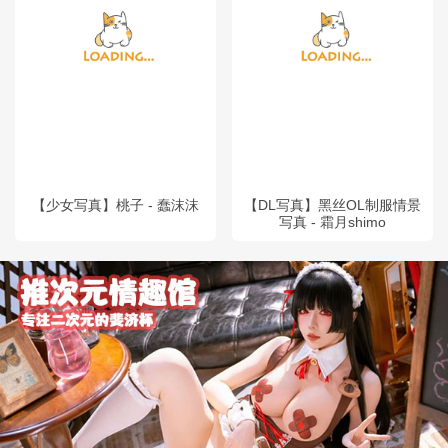
【少女写真】桃子 - 蠢沫沫
【DL写真】黑丝OL制服情景
写真 - 霜月shimo