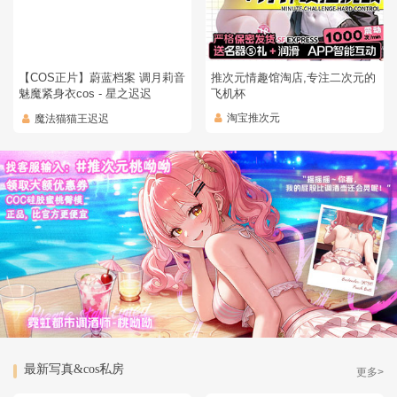
【COS正片】蔚蓝档案 调月莉音
推次元情趣馆淘店,专注二次元的
魅魔紧身衣cos - 星之迟迟
飞机杯
淘宝推次元
魔法猫猫王迟迟
最新写真&cos私房
更多>