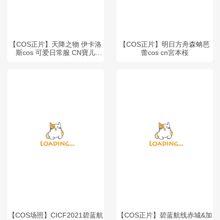
【COS正片】天降之物 伊卡洛
【COS正片】明日方舟森蚺芭
斯cos 可爱日常服 CN寶儿
蕾cos cn宮本桜
Mysterial
【COS场照】CICF2021碧蓝航
【COS正片】碧蓝航线赤城&加