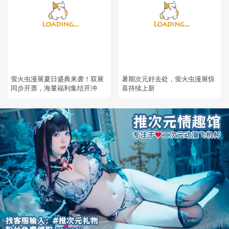
萤火虫漫展夏日盛典来袭！双展
暑期次元好去处，萤火虫漫展惊
同步开票，海量福利集结开冲
喜持续上新