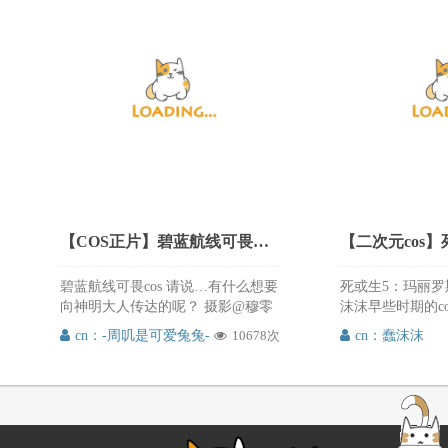
唯美的场景特效，绝美的仙气缭
绕，仿佛角色就从屏幕里走出来一
样，太完美演绎了，这么好看的cos
推次元必须推荐给大家，喜欢的朋
友可以来微博关注支持@沧霁桔梗
【COS正片】碧蓝航线可畏巫女cos,娇美动人 cn周叽是可爱兔兔
碧蓝航线可畏cos 请说…有什么想要
死或生5：玛丽罗斯礼
向神明大人传达的呢？ 摄影@穆零
沫沫早些时期的c
Mu0 可畏巫女 @-周叽是可爱兔兔-
喜欢，我来根据
cn：-周叽是可爱兔兔-
10678次
cn：蠢沫沫
周叽的可畏巫女装cos真的太好看
反应，好就就继
啦，get到了那个点，娇美魅力，甜
美动人，艳美气质，这么好看的cos
推次元必须分享给大家，喜欢的朋
友可以来微博关注支持@-周叽是可
爱兔兔-