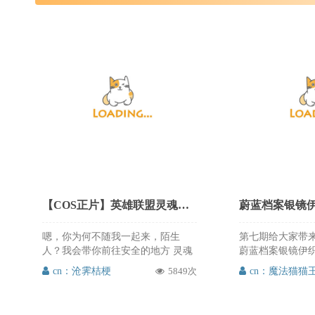
【COS正片】英雄联盟灵魂莲华阿狸cos,仙气绝美特效 cn沧霁桔梗
嗯，你为何不随我一起来，陌生
第七期给大家带
人？我会带你前往安全的地方 灵魂
蔚蓝档案银镜伊织
莲华 阿狸：@沧霁桔梗 摄影后期：
师的名字已经改
cn：沧霁桔梗
5849次
cn：魔法猫猫
@_三國_ 妆造：@KONELA 协力：
迟，始终还是迟迟
@时_Shigure_雨 @Keiko_Atobe 沧
甜美并存，超好看
霁桔梗的再次灵魂莲华 阿狸cos，这