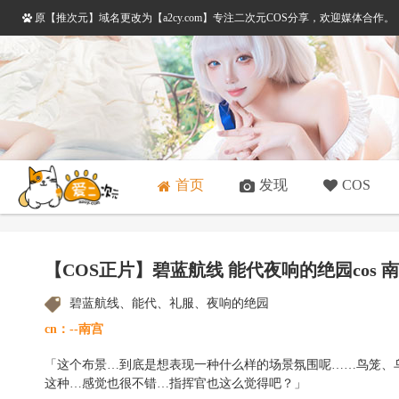
原【推次元】域名更改为【a2cy.com】专注二次元COS分享，欢迎媒体合作
首页
发现
COS
【COS正片】碧蓝航线 能代夜响的绝园cos 
碧蓝航线、能代、礼服、夜响的绝园
cn：--南宫
「这个布景…到底是想表现一种什么样的场景氛围呢……鸟笼、
这种…感觉也很不错…指挥官也这么觉得吧？」