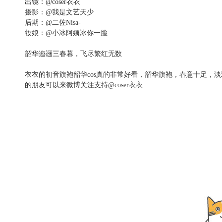
出镜：@coser衣衣
摄影：@我是文艺天少
后期：@二佐Nisa-
妆娘：@小冰阿姨冰你一脸
韶华迤逦三春暮，飞尽繁红无数
衣衣的初音旗袍韶华cos真的非常好看，韶华旗袍，春意十足，淡
的朋友可以来微博关注支持@coser衣衣