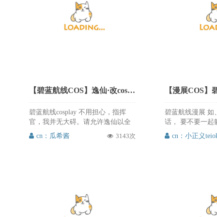
【碧蓝航线COS】逸仙·改cos 旗袍黑丝大长腿 cn瓜希酱
碧蓝航线cosplay 不用担心，指挥
碧蓝航线漫展 如
官，我并无大碍。请允许逸仙以全
话， 要不要一起
新的姿态，再次为您效劳吧。 逸仙·
的吧… 只要是埃
cn：瓜希酱
3143次
cn：小正义teio
改 出镜：@瓜希酱 摄影：@-David
——可以吗？ 埃
導演- 60w粉感谢回馈第一弹～谢谢
望：@小正义tei
大家一直以来的喜欢呀[彩虹屁] ​​​ 瓜
蜓 小正义teio
希酱的逸仙改cos真的好好看啊，黑
展碧蓝航线展台
丝大长腿，甜美颜值，这么好看的
给大家，不要错过
cos爱次元必须推荐给大家，喜欢的
朋友赶紧来微博关注支持@瓜希酱