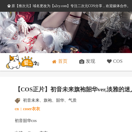
原【推次元】域名更改为【a2cy.com】专注二次元COS分享，欢迎媒体合作
首页
发现
COS
【COS正片】初音未来旗袍韶华ver,淡雅的迷人
初音未来、旗袍、韶华、气质
cn：coser衣衣
初音韶华cos