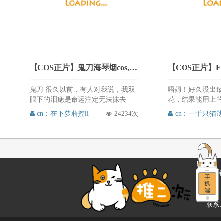
【COS正片】鬼刀海琴烟cos,冰公主的唯美仙气 cn在下萝莉控ii
鬼刀 很久以前，有人对我说，我双
唔姆！好久没出f
眼下的泪痣是命运注定无法抹去
花，结果能用上
的，一滴是为我受苦受难的人民，
摄影棚 的白棚布
cn：在下萝莉控ii
24234次
cn：一千只猫
而另一滴是为了一位我永远无法拥
上的花环陷进去了
抱的人。 海琴烟：@在下萝莉控ii
禄：@一千只猫薄
摄影：@萧影殿下 场地：@小圣
@ALok_阿烙 
AnX 排版：@今日份的MUMU 我还
Minamo_js [
想出次风玲 在下萝莉控ii的这套海
只猫薄禾的尼禄c
琴烟cos真的是美丽到极致啊，唯美
英姿飒爽，美丽
友情
的意境，冷艳中的仙气，真的是好
cos推次元必须
声明
看、好看、好看~推次元强烈推荐的
朋友可以来微博
cos，喜欢的朋友可以来微博关注@
猫薄禾
联系方
在下萝莉控ii，还有更多福利等你发
现。