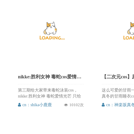
nikke:胜利女神 毒蛇cos爱情光芒 - shika小鹿鹿
第三期给大家带来毒蛇泳装cos，
这么可爱的甘雨一
nikke:胜利女神 毒蛇爱情光芒 只给
真冬的甘雨睡衣c
你一个人哦～达令 shika小鹿鹿的毒
配，实在太甜了
cn：shika小鹿鹿
10102次
cn：神楽坂真
蛇cos真的超给力迷人啊，真的是大
必须推荐给大家~
大大，这么大的cos推次元必须分享
给大家，喜欢的朋友赶紧来吧~