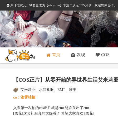
原【推次元】域名更改为【a2cy.com】专注二次元COS分享，欢迎媒体合作
首页
发现
COS
【COS正片】从零开始的异世界生活艾米莉亚水
艾米莉亚、水晶礼服、EMT、唯美
cn：沧霁桔梗
入圈第一次拍的cos正片就是emt 这次又出了emt
[雪花]这套礼服真的太好看了 希望大家喜欢 [雪花]