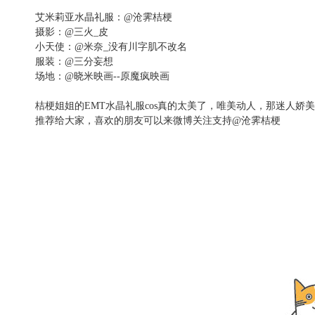
艾米莉亚水晶礼服：@沧霁桔梗
摄影：@三火_皮
小天使：@米奈_没有川字肌不改名
服装：@三分妄想
场地：@晓米映画--原魔疯映画
桔梗姐姐的EMT水晶礼服cos真的太美了，唯美动人，那迷人娇
推荐给大家，喜欢的朋友可以来微博关注支持@沧霁桔梗