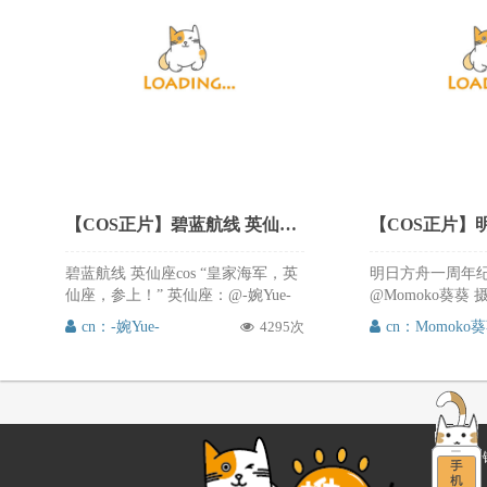
【COS正片】碧蓝航线 英仙座cos cn婉Yue
碧蓝航线 英仙座cos “皇家海军，英
明日方舟一周年纪
仙座，参上！” 英仙座：@-婉Yue-
@Momoko葵葵 
摄影：@六和六 修图：@sinmo_车
装：@ICOS官
cn：-婉Yue-
4295次
cn：Momoko
是女盆友 棚：@蜜色幻象摄影 协力
舟黑cos真的非
@不睡睡睡 衣服：@爪子与匣子 这
黑色礼服，高贵
是一套修了两个大白天的图，后期
腿也是相当给力
说她第一次duang特效，大家轻槽，
和气质，都非常
特效部分参考@粉圆fy 的操作 粉白
甜美，推次元强
场摆和裙子融为一体，是前短后长
欢的朋友可以来微
友情
哒～[求关注] 这次裙子做的偏短的
葵葵，还有转发
声明