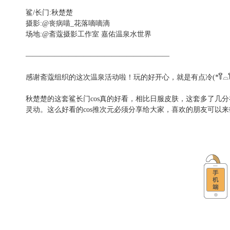
鲨/长门:秋楚楚
摄影:@丧病喵_花落嘀嘀滴
场地:@斋蔻摄影工作室 嘉佑温泉水世界
————————————————————
感谢斋蔻组织的这次温泉活动啦！玩的好开心，就是有点冷(*꒦ິ⌓꒦ີ
秋楚楚的这套鲨长门cos真的好看，相比日服皮肤，这套多了几
灵动。这么好看的cos推次元必须分享给大家，喜欢的朋友可以