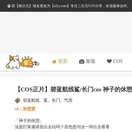
原【推次元】域名更改为【a2cy.com】专注二次元COS分享，欢迎媒体合作
首页
发现
COS
【COS正片】碧蓝航线鲨/长门cos 神子的休憩
碧蓝航线、鲨、长门、气质
cn：秋楚楚
「神子的休憩」
汝是打算邀请吾出去玩吗？吾也想与汝一同出去看看