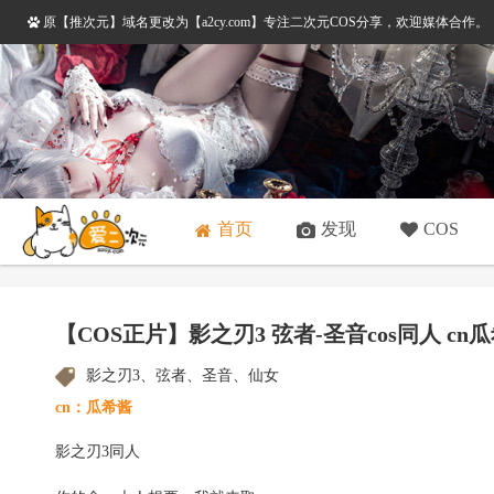
原【推次元】域名更改为【a2cy.com】专注二次元COS分享，欢迎媒体合作
首页
发现
COS
【COS正片】影之刃3 弦者-圣音cos同人 cn
影之刃3、弦者、圣音、仙女
cn：瓜希酱
影之刃3同人