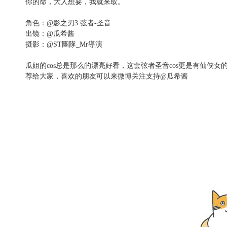
你的命，大人想要，我就来取。
角色：@影之刃3 弦者-圣音
出镜：@瓜希酱
摄影：@ST團隊_Mr導演
瓜姐的cos总是那么的漂亮好看，这套弦者圣音cos更是有仙侠女
荐给大家，喜欢的朋友可以来微博关注支持@瓜希酱