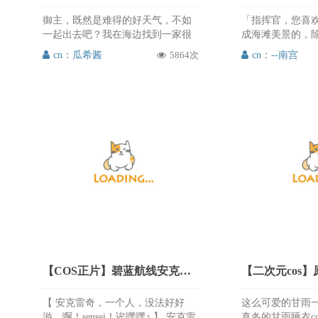
御主，既然是难得的好天气，不如
「指挥官，您喜
一起出去吧？我在海边找到一家很
成海滩美景的，
好吃的茶馆哦，可能的话，之后再
有海滩上热闹的同
cn：瓜希酱
5864次
cn：--南宫
上个天也行！ 冲田J总司：@瓜希酱
叡：@--南宫 摄
摄影：@棱镜茶 出品：@瓦尔基里
勤：@阳炎型nyon
文化传播 @凌耀文化传播 瓜希酱的
来参加吗～ 超喜
cos总是那么的可爱甜美，这次冲田
cos，给人一种
总司泳装cos真的非常好看，有那种
新感，分外让人sw
夏日的清新可爱，甜美动人，也还
年cos，果然是
原出了角色的气氛，推次元必须分
啊，这么好看还原
享给大家，喜欢的朋友可以来微博
强烈推荐给大家
关注转发支持@瓜希酱
来微博关注支持@
【COS正片】碧蓝航线安克雷奇泳装水着cos cn阳炎型小菠萝
【 安克雷奇，一个人，没法好好
这么可爱的甘雨一
游…啊！sensei！诶嘿嘿♪ 】 安克雷
真冬的甘雨睡衣c