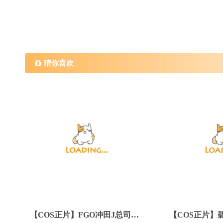
猜你喜欢
【COS正片】FGO冲田J总司泳装cos 清新甜美 cn瓜希酱