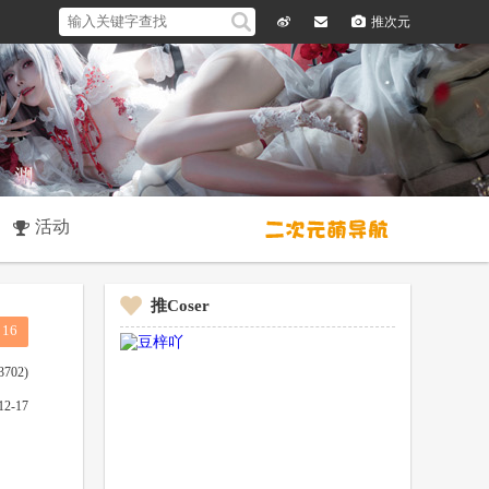
推次元
微
留
博
言
活动
推Coser
16
3702)
12-17