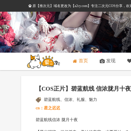
原【推次元】域名更改为【a2cy.com】专注二次元COS分享
首页
发现
【COS正片】碧蓝航线 信浓胧月十夜c
碧蓝航线、信浓、礼服、魅力
cn：星之迟迟
碧蓝航线信浓 胧月十夜