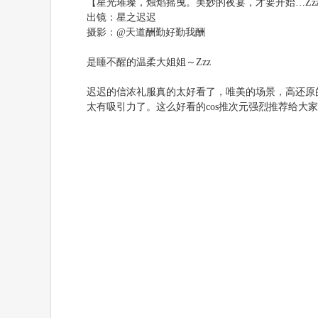
【星光璀璨，烛焰摇曳。美妙的夜宴，才要开始…Zzzz
出镜：星之迟迟
摄影：@天道酬勤好勤我酬
是睡不醒的温柔大姐姐～Zzz
迟迟的信浓礼服真的太好看了，唯美的场景，高还原
太有吸引力了。这么好看的cos推次元强烈推荐给大