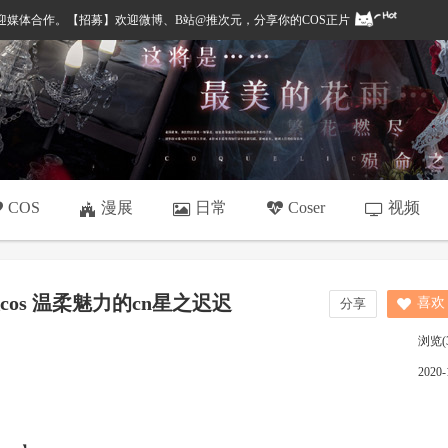
，欢迎媒体合作。【招募】欢迎微博、B站@推次元，分享你的COS正片
漫展
日常
视频
COS
Coser
os 温柔魅力的cn星之迟迟
喜欢
浏览(
2020-