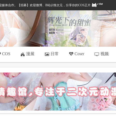
，欢迎媒体合作。【招募】欢迎微博、B站@推次元，分享你的COS正片
漫展
日常
视频
COS
Coser