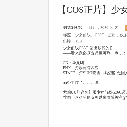
【COS正片】少女
浏览
6492次
日期：2020-02-21
标签：
少女前线、G36C、迈出步伐
出境：
尤幽
少女前线G36C·迈出步伐的你
——看来我必须变得更可靠一点，才
CN：@尤幽
PHX：@歌罢海西流
STAFF：@YUKI晓雪_ @妮酱_做
uu努力过了。。。嗯
尤幽UU的这套礼服少女前线G36C
荐啊，喜欢的朋友可以来微博关注@