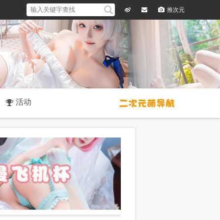
推次元
微
留
博
言
活动