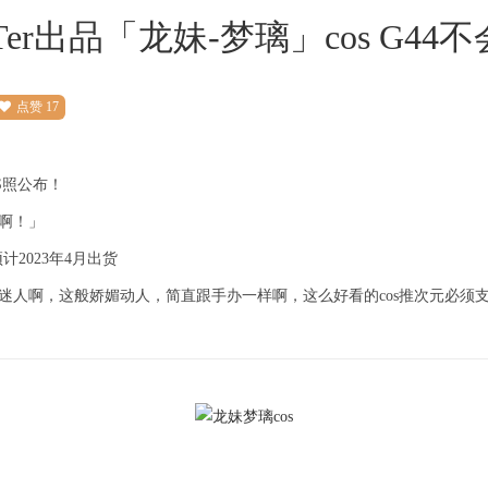
er出品「龙妹-梦璃」cos G44
点赞
17
OS照公布！
啊！」
计2023年4月出货
爱好迷人啊，这般娇媚动人，简直跟手办一样啊，这么好看的cos推次元必