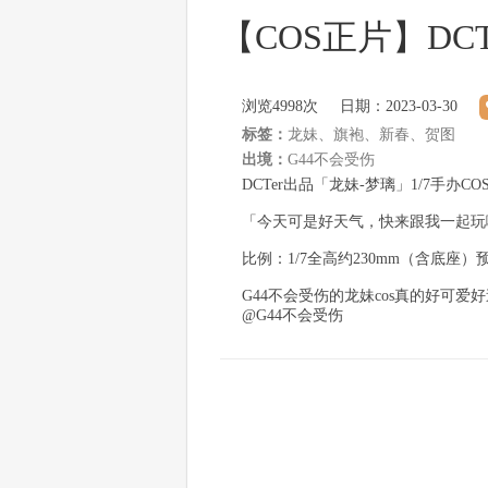
【COS正片】DCT
浏览
4998次
日期：2023-03-30
标签：
龙妹、旗袍、新春、贺图
出境：
G44不会受伤
DCTer出品「龙妹-梦璃」1/7手办C
「今天可是好天气，快来跟我一起玩
比例：1/7全高约230mm（含底座）预
G44不会受伤的龙妹cos真的好可
@G44不会受伤