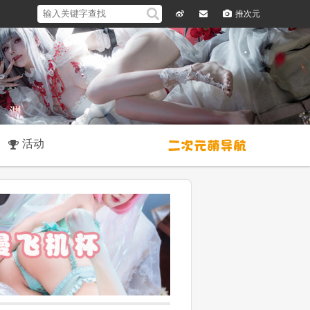
推次元
微
留
博
言
活动