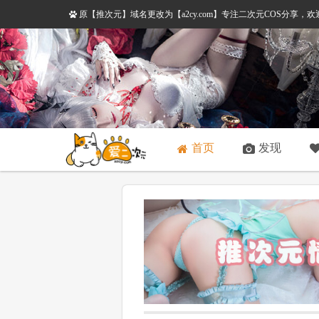
原【推次元】域名更改为【a2cy.com】专注二次元COS分享
首页
发现