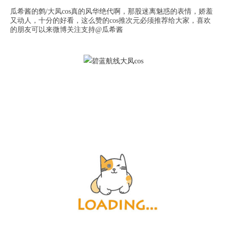
瓜希酱的鹩/大凤cos真的风华绝代啊，那股迷离魅惑的表情，娇羞
又动人，十分的好看，这么赞的cos推次元必须推荐给大家，喜欢
的朋友可以来微博关注支持@瓜希酱