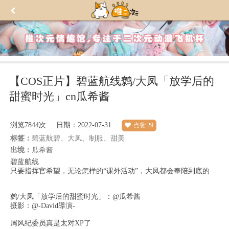
【COS正片】碧蓝航线鹩/大凤「放学后的
甜蜜时光」cn瓜希酱
浏览
7844次
日期：2022-07-31
点赞
29
标签：
碧蓝航碧、大凤、制服、甜美
出境：
瓜希酱
碧蓝航线
只要指挥官希望，无论怎样的“课外活动”，大凤都会奉陪到底的
鹩/大凤「放学后的甜蜜时光」：@瓜希酱
摄影：@-David導演-
屑风纪委员真是太对XP了