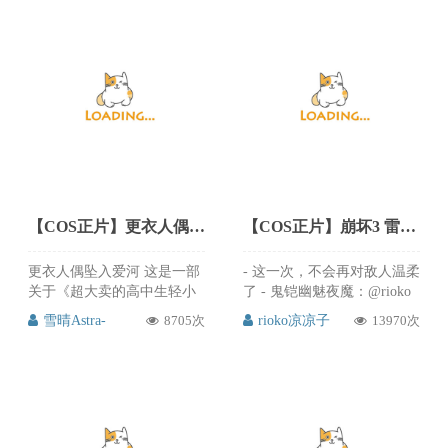
【COS正片】更衣人偶坠入爱河 喜多川cos魅魔小恶魔 cn雪晴Astra-
【COS正片】崩坏3 雷电女王的鬼铠幽魅夜魔cos rioko凉凉子
更衣人偶坠入爱河 这是一部
- 这一次，不会再对敌人温柔
关于《超大卖的高中生轻小
了 - 鬼铠幽魅夜魔：@rioko
说作家的我每天晚上都被梦
凉凉子 phx：@不开心不开
雪晴Astra-
8705次
rioko凉凉子
13970次
魔给**真是苦恼》的cos 出
心的胖 edit：@_Sumiko_澄
境：@雪晴Astra- 摄影：@舞
子 staff：@凉子家的失忆 服
形零葵-FUTA写真社 棚：
装：@美萌工坊 第一次看到
@FUTA写真社_循礼门店 哈
如此还原雷电女王鬼铠的
哈哈是cos的喜多川cos的cos
cos，而且还是幽魅夜魔皮
哈哈哈，但是觉得自己更像
肤，是我最喜欢的一个皮