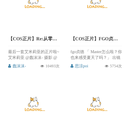
在直接cos利兹嘤嘤嘤 希望大
肤，实在太喜欢凉凉子的这
家喜欢吧qwq
套cos了~为爱发电~来电疗我
吧~ 喜欢的请大家来微博
@rioko凉凉子支持这套cos
吧，还有崩坏3cos大赛。
【COS正片】Re:从零开始的异世界生活 艾米莉亚cos 爱蜜莉雅(睡衣服) CN蠢沫沫
【COS正片】FGO贞德夏日泳装cos,夏末的靓丽 cn思涼poi
最后一套艾米莉亚的正片啦~
fgo贞德 「 Master怎么啦？你
艾米莉亚:@蠢沫沫- 摄影:@
也来感受夏天了吗？」 出镜
惊视叫兽 蠢沫沫-的连续3套
| @思涼poi 摄影 | @爆炸蜻
蠢沫沫-
10493次
思涼poi
5754次
艾米莉亚cos，真是太赞了，
蜓 思涼poi的贞德夏日泳装
每套都有特点，简直是福利
cos，夏末之际，送上美丽的
满满啊。艾米莉亚，爱你
泳装，抓住这夏日的尾巴，
哦。喜欢的朋友来微博关注
赶紧来欣赏这么好看迷人的
@蠢沫沫-，还会有更多福利
贞德泳装吧，喜欢的朋友可
哦。
以来微博关注支持@思涼poi