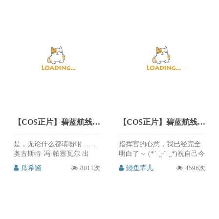
好看的，推次元必须分享给
大家，喜欢的朋友赶紧来关
注支持@小南宫
【COS正片】碧蓝航线奥古斯特·冯·帕塞瓦尔女仆魔女cos cn瓜希酱
【COS正片】碧蓝航线吾妻婚纱cos cn鳗鱼霏儿
是，无论什么都请吩咐……
指挥官的心意，我已经完全
奥古斯特·冯·帕塞瓦尔 出
明白了～ (*ˊૢᵕˋૢ*)祝自己今
镜：@瓜希酱 摄影：@-
年份的18岁生日快乐～ 吾妻
瓜希酱
8011次
鳗鱼霏儿
4596次
David導演- 瓜希酱的奥古斯
婚纱@鳗鱼霏儿 摄影后期
特女仆魔女皮肤cos真的太甜
@Cai布林 又是一年的生日，
太美了，那迷离吸引的眼
感谢大家的陪伴成长！很喜
神，还有那纤细的白丝长
欢你们每次给我的评论，希
腿，甜美的颜值，实在太好
望来年大家也依旧温柔可爱