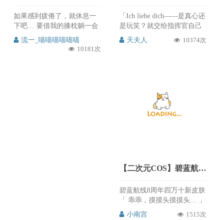
如果感到疲倦了，就休息一
「Ich liebe dich——是真心还
下吧… 要借我的膝枕躺一会
是玩笑？就交给指挥官自己
吗？ 贞德：流一 @流一_喵
来判断吧～」 恭喜碧蓝4周
流一_喵喵喵喵喵喵
天夫人
10374次
喵喵喵喵喵 phx：@萝卜丝
年啦！今年是夏日泳装皮 ~
10181次
jiang 流一的贞德泳装cos真的
一年一次的欧根好像已经是
太赞了，夏日炎炎，就是需
传统了！！ 欧根亲王 永不褪
要这股甜美清凉，海之圣女
色的笑容：@天夫人 摄影：
真的超级还原的，而且那神
@萝卜丝jiang 天夫人的欧根
态，还有场景那溅起的水
亲王泳装cos真的太太太好看
花，都是细节的美啊，这么
了，碧蓝航线4周年快乐，炎
好看的cos推次元必须强烈推
炎夏日，清新泳装，特别是
荐给大家，喜欢的朋友赶紧
最后一张图，阳光活泼，白
来微博关注支持@流一_喵喵
皙美丽，真的太有魅力了，
喵喵喵喵
这么好看的cos推次元强烈推
荐给大家，喜欢的朋友赶紧
来微博关注支持@天夫人
【二次元COS】碧蓝航线四万十泳装cos优哉游哉的龙神大人 cn小南宫
碧蓝航线8周年四万十新皮肤
「 乖乖，摸摸头摸摸头… 」
​​​ 大家碧蓝航线8周年庆典快
小南宫
1515次
乐，这套龙神泳装cos真的超