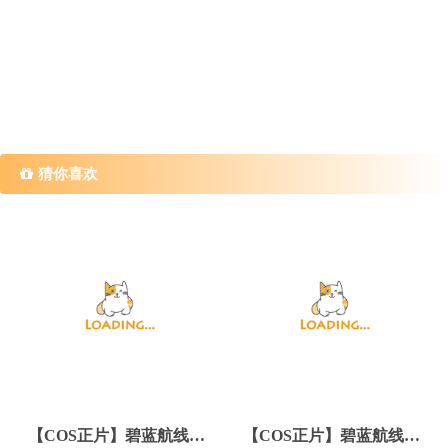
猜你喜欢
【COS正片】碧蓝航线4周年 贞德泳装cos海之圣女 cn流一
【COS正片】碧蓝航线4周年 欧根亲王泳装cos cn天夫人