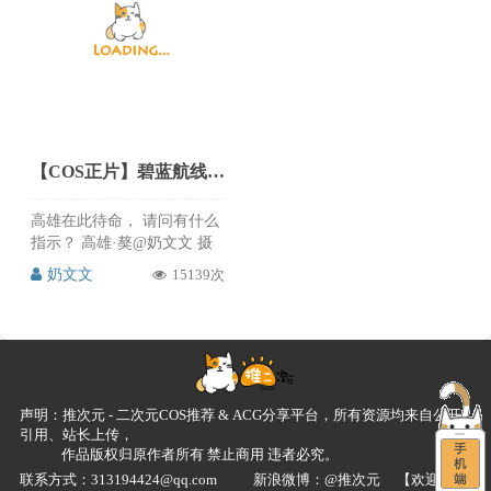
看了，这么赞的cos推次元必
٩( ๑╹ ꇴ╹)۶鳗鱼也会继续努
须推荐给大家，喜欢的朋友
力当个温柔可爱的coser的！
赶紧来微博关注支持@瓜希
部分生日作献上～ 鳗鱼霏儿
酱
生日快乐，是2月24日，最近
太忙迟来的祝福，这么赞的
吾妻婚纱cos推次元也祝贺鳗
鱼霏儿，喜欢的赶紧来微博
关注支持@鳗鱼霏儿
【COS正片】碧蓝航线 高雄·獒cos 旗袍 CN奶文文
高雄在此待命， 请问有什么
指示？ 高雄·獒@奶文文 摄
影后期@惊蛰大魔王
奶文文
15139次
声明：推次元 - 二次元COS推荐 & ACG分享平台，所有资源均来自公开
引用、站长上传，
作品版权归原作者所有 禁止商用 违者必究。
联系方式：313194424@qq.com
新浪微博：@推次元
【欢迎投