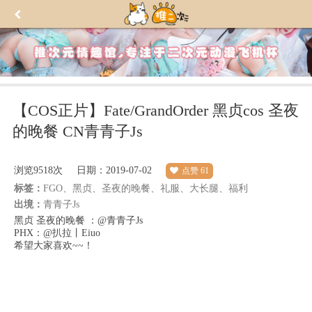
【COS正片】Fate/GrandOrder 黑贞cos 圣夜
的晚餐 CN青青子Js
浏览
9518次
日期：2019-07-02
点赞
61
标签：
FGO、黑贞、圣夜的晚餐、礼服、大长腿、福利
出境：
青青子Js
黑贞 圣夜的晚餐 ：@青青子Js
PHX：@扒拉丨Eiuo
希望大家喜欢~~！