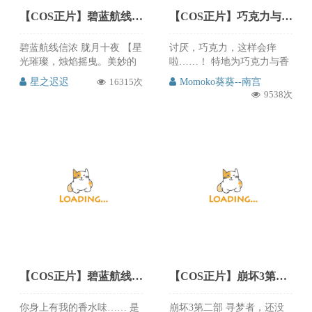
【COS正片】碧蓝航线 信浓胧月十夜cos 温柔魅力的cn星之迟迟
【COS正片】巧克力与香草cos,限定甜蜜的可爱 Momoko葵葵&南宫
碧蓝航线信浓 胧月十夜 【星
讨厌，巧克力，这样会痒
光璀璨，烛焰摇曳。美妙的
啦……！ 特地为巧克力与香
夜宴，才要开始…Zzzzzz】
草准备的起士蛋糕…而且还
星之迟迟
16315次
Momoko葵葵--南宫
出镜：星之迟迟 摄影：@天
是千层、千层起士蛋糕喔，
9538次
道酬勤好勤我酬 是睡不醒的
巧克力……！你看表面好光
温柔大姐姐～Zzz 迟迟的信
滑……！ 巧克力：
浓礼服真的太好看了，唯美
@Momoko葵葵 香草：@--南
的场景，高还原的礼服，美
宫 摄影：@JZE邻居 这次也
丽动人的迟迟，一切都是那
特地录制了七！夕！限定！
么的完美好看，特别是那迷
mv！！！ 葵葵和南宫的巧克
离的眼神，太有吸引力了。
力香子兰cos真的太可爱了，
这么好看的cos推次元强烈推
还特意去看了mv，欢快可爱
荐给大家，喜欢的朋友可以
甜美，真的被疗愈了，推次
来微博关注支持@星之迟
元我就话不多说，赶紧来感
迟，还有写真本哦。
受一下甜蜜的氛围，喜欢的
朋友可以来微博关注支持
@Momoko葵葵@--南宫
【COS正片】碧蓝航线 建武·妆点 只为今夜cos cn小正义teioku
【COS正片】崩坏3第二部 希娜狄雅&寻梦者cos cn小南宫&瓜希酱
你身上有我的香水味…… 是
崩坏3第二部 寻梦者，还没