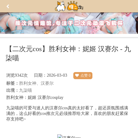
【二次元cos】胜利女神：妮姬 汉赛尔 - 九
柒喵
浏览
9342次
日期：2026-03-03
点赞
0
标签：
胜利女神、汉赛尔
出境：
九柒喵
胜利女神：妮姬 汉赛尔cosplay
九柒喵的可爱与迷人的汉赛尔cos真的太好看了，超还原氛围感满
满的，这么好看的cos推次元必须推荐给大家，喜欢的朋友赶紧保
存支持吧~