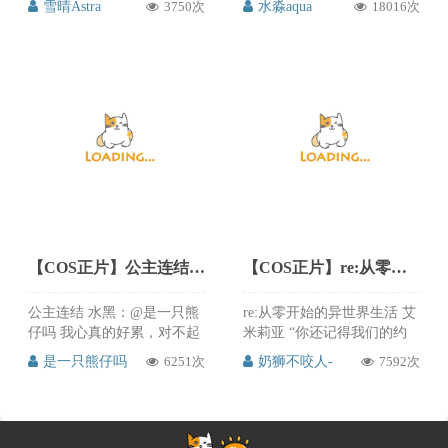
雪晴Astra
3750次
水淼aqua
18016次
痕 神罚——蝶恋花语 又发旗
@白夜-w 服装提供感谢：
袍了～嘿嘿 希望喜欢！ ​​​ 推次
@ICOS官方微博 美瞳感谢：
元当然喜欢啦，赶紧分享给
@一碗车车 水淼aqua的甘古
大家~
特cos真的太迷人太好看了，
简直就是还原了心目中的甘
古特，而且aqua的独特风
格，更带上几分梦幻的魅
力，甜美又迷人，推次元这
次强烈分享给大家，原微博
差一点就看不到了，幸亏推
次元这次手快，喜欢的朋友
可以来微博关注支持@水淼
aqua，真的是好看啊。
【COS正片】公主连结凯露泳装水黑猫cos cn是一只熊仔吗
【COS正片】re:从零开始的异世界生活 爱蜜莉雅cos御姐气质 cn奶狮
公主连结 水黑：@是一只熊
re:从零开始的异世界生活 艾
仔吗 我心真的好累，对不起
米莉亚 “你还记得我们的约
是一只熊仔吗的水黑猫cos真
定吗？～” 出镜：奶狮 @奶
是一只熊仔吗
6251次
奶狮不咬人-
7592次
的好可爱、好好看，夏末清
狮不咬人- phx：@南廷
凉，这套泳装凯露分外的甜
OSimple 后勤：@花鸟Tori_
美，特别是生气鼓鼓的表
又出了几百年前就想出的老
情，可爱又动人，非常还原
婆啦[并不简单]我爱艾米莉