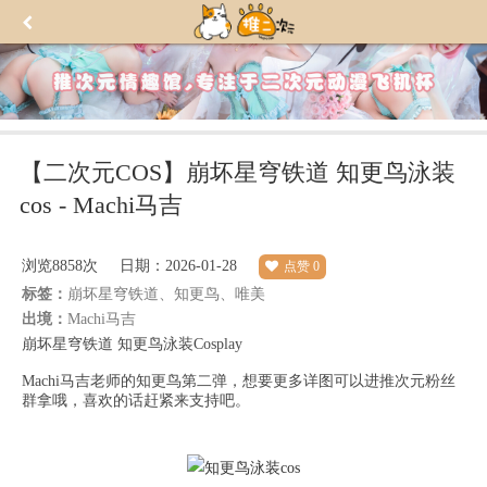
【二次元COS】崩坏星穹铁道 知更鸟泳装
cos - Machi马吉
浏览
8858次
日期：2026-01-28
点赞
0
标签：
崩坏星穹铁道、知更鸟、唯美
出境：
Machi马吉
崩坏星穹铁道 知更鸟泳装Cosplay
Machi马吉老师的知更鸟第二弹，想要更多详图可以进推次元粉丝
群拿哦，喜欢的话赶紧来支持吧。