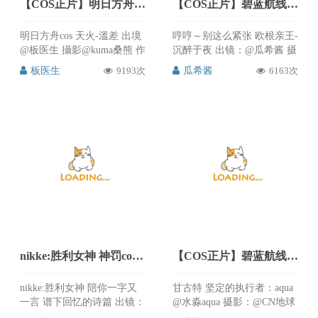
【COS正片】明日方舟 天火温差RX01泳装cos CN板医生
【COS正片】碧蓝航线欧根亲王礼服cos沉醉于夜 cn瓜希酱
明日方舟cos 天火-溫差 出境
哼哼～别这么紧张 欧根亲王-
@板医生 攝影@kuma桑熊 作
沉醉于夜 出镜：@瓜希酱 摄
為一名菲林發自內心的抵觸
影：@-David導演- ​​​​ 瓜希酱的
板医生
9193次
瓜希酱
6163次
尾巴被打濕這件事，因為過
欧根亲王礼服cos真的超美超
於討厭以至於後面在泳池裡
迷人的，那迷醉的神态，让
的拍攝直接把尾巴盤在腰上
人深刻动容，这么好看的cos
了[笑cry]不小心多了1張貼評
推次元必须分享给大家，喜
論 大佬拍得真的好好看啊，
欢的朋友可以来微博关注支
泳池边的天火温差泳装，有
持@瓜希酱
颜有材，活泼可爱。喜欢的
朋友就来微博关注@板医
生，还有更多好看的福利
nikke:胜利女神 神罚cos蝶恋花语 - 雪晴Astra
【COS正片】碧蓝航线甘古特cos 坚定的执行者 cn水淼aqua
nikke:胜利女神 陪你一字又
甘古特 坚定的执行者：aqua
一言 谱下回忆的诗篇 出镜：
@水淼aqua 摄影：@CN地球
@雪晴Astra- 摄影：@火野墨
人 妆造：@小柯哟o 后期：