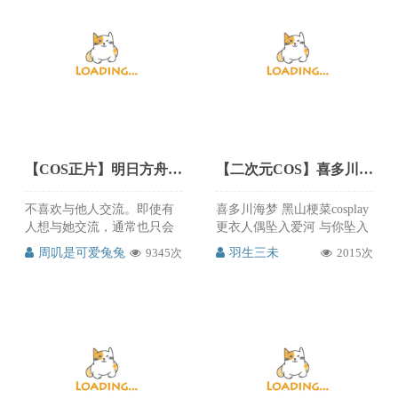
【COS正片】明日方舟黑cos 甜美动人 cn周叽是可爱兔兔
【二次元COS】喜多川海梦 黑山梗菜cosplay更衣人偶坠入爱河 cn羽生三未
不喜欢与他人交流。即使有
喜多川海梦 黑山梗菜cosplay
人想与她交流，通常也只会
更衣人偶坠入爱河 与你坠入
得到比较冷淡的回应。 不
爱河 我已情不自禁。 黑山梗
周叽是可爱兔兔
9345次
羽生三未
2015次
过，偶尔也会见到她与一些
菜：@羽生三未 差点被我雪
佣兵和赏金猎人出身的干员
藏了的片子[嘻嘻] 给我翻出
一同出入酒吧的身影。 摄影
来了 摄影：@Cai布林 ​​​ 这么
@楷君-rampage 出镜 @-周叽
好看的cos推次元必须推荐给
是可爱兔兔- 制衣 @-婉Yue-
大家~喜欢的朋友赶紧来关注
@爪子与匣子 昨天才知道这
@羽生三未
套衣服黑是扎马尾的呜呜
呜，正片的时候会重新换假