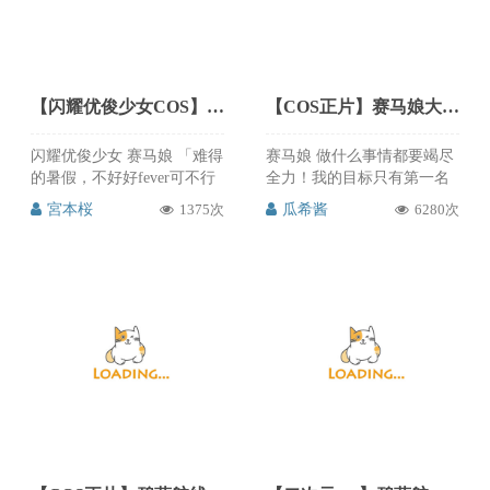
毛！我对黑那种凛冽的感觉
还是不太能掌握，大家随便
看看 周叽是可爱兔兔的明日
方舟黑cos真的非常美丽动人
～一身黑色礼服，高脚红酒
【闪耀优俊少女COS】赛马娘 丸善斯基泳装cos cn宮本桜
【COS正片】赛马娘大和赤骥cos死库水泳装 cn瓜希酱
杯，高贵典雅，魅力迷人。
周叽身材也是超级棒，很还
闪耀优俊少女 赛马娘 「难得
赛马娘 做什么事情都要竭尽
原角色了，大长腿也是相当
的暑假，不好好fever可不行
全力！我的目标只有第一名
给力，甜甜的确实富有自己
呢！训练员会陪我一起的对
哦！ 大和赤骥：@瓜希酱 摄
独特的黑cos的另一番味道，
宮本桜
1375次
瓜希酱
6280次
吧」 丸善斯基@宮本桜
影：@-David導演- ​​​​ 瓜希酱的
推次元强烈推荐给大家，喜
phx@焰光光光 ​​​ 宮本桜的丸
大和赤骥cos真的好甜好美
欢的朋友可以来微博支持@-
善斯基泳装cos真的是好好看
呀，死库水着装更是可爱到
周叽是可爱兔兔-
啊，炎炎夏日，活泼可爱，
爆点，甜美纯欲，这么好看
这么好看的cos爱次元必须分
的cos推次元必须推荐给大
享给大家，喜欢的朋友可以
家，喜欢的朋友可以来微博
来微博关注支持@宮本桜
关注支持@瓜希酱