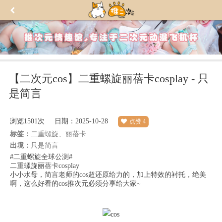
【二次元cos】二重螺旋丽蓓卡cosplay - 只
是简言
浏览
1501次
日期：2025-10-28
点赞
4
标签：
二重螺旋、丽蓓卡
出境：
只是简言
#二重螺旋全球公测#
二重螺旋丽蓓卡cosplay
小小水母，简言老师的cos超还原给力的，加上特效的衬托，绝美
啊，这么好看的cos推次元必须分享给大家~