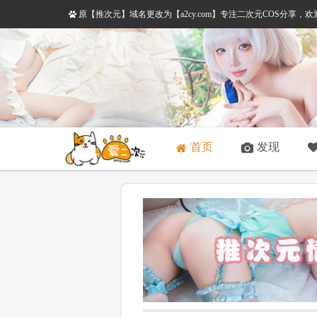
原【推次元】域名更改为【a2cy.com】专注二次元COS分享
首页
发现