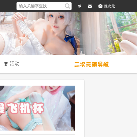
推次元
微
留
博
言
活动